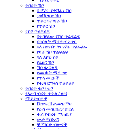
ሜሶነሪ ጥፍር
የብረት ሽቦ
በ PVC የተሸፈነ ሽቦ
ጋላቫኒዝድ ሽቦ
ጥቁር የተጣራ ሽቦ
የጥፍር ሽቦ
የሽቦ ጥልፍልፍ
በተበየደው የሽቦ ጥልፍልፍ
ሰንሰለት ማያያዣ አጥር
ባለ ስድስት ጎን የሽቦ ጥልፍልፍ
የካሬ ሽቦ ጥልፍልፍ
ባለ እሾህ ሽቦ
የሬዘር ሽቦ
ሽቦ ዘረጋልኝ
የመስኮት ማያ ገጽ
የጥላ መረቦች
የፋይበርግላስ ጥልፍልፍ
የብረት ቱቦ / ቱቦ
የአረብ ብረት ጥቅል / ሉህ
ማያያዣዎች
Drywall ጠመዝማዛ
የራስ መሰርሰሪያ ስፒል
ተራ የብረት ማጠቢያ
መታ ማድረግ
ቺፕቦርድ ብሎኖች