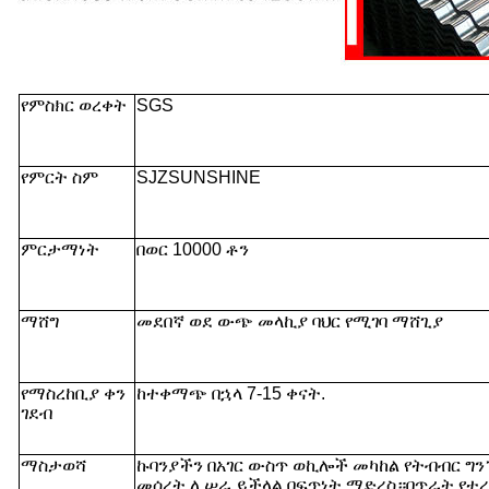
የምስክር ወረቀት
SGS
የምርት ስም
SJZSUNSHINE
ምርታማነት
በወር 10000 ቶን
ማሸግ
መደበኛ ወደ ውጭ መላኪያ ባህር የሚገባ ማሸጊያ
የማስረከቢያ ቀን
ከተቀማጭ በኋላ 7-15 ቀናት.
ገደብ
ማስታወሻ
ኩባንያችን በአገር ውስጥ ወኪሎች መካከል የትብብር ግን
መሰረት ሊሠራ ይችላል.በፍጥነት ማድረስ።በጥራት የተረ