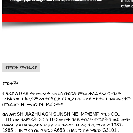
የምርት ማብራሪያ
ምርቶች፡
የጣሪያ ሉህ ላይ የተመሠረተ ቁሳቁስ በብርድ የሚጠቀለል የአረብ ብረት
ጥቅል ነው ፣ ከዚያም አንቀሳቅሷል ፣ ከዚያ በሱፍ ላይ የተቀባ ፣ በመጨረሻም
በሚፈልጉበት መጠን የተበላሸ ነው።
ስለ እኛ
:
SHIJIAZHUAGN SUNSHINE IMP/EMP ንግድ CO.,
LTD
ነው ሀ
አምራች እና ከ 10 አመታት በላይ የብረት ምርቶችን ወደ ውጭ
በመላክ ልዩ ባለሙያተኛ ሆኗል.እና ሁሉም በብሪቲሽ ስታንዳርድ 1387-
1985 ፣ በአሜሪካ ስታንዳርድ A653 ፣ በጃፓን ስታንዳርድ G3101 ፣