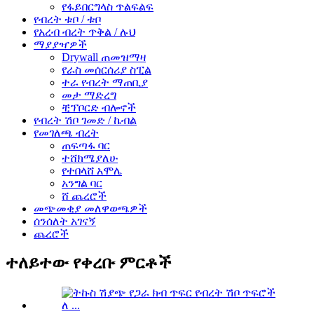
የፋይበርግላስ ጥልፍልፍ
የብረት ቱቦ / ቱቦ
የአረብ ብረት ጥቅል / ሉህ
ማያያዣዎች
Drywall ጠመዝማዛ
የራስ መሰርሰሪያ ስፒል
ተራ የብረት ማጠቢያ
መታ ማድረግ
ቺፕቦርድ ብሎኖች
የብረት ሽቦ ገመድ / ኬብል
የመገለጫ ብረት
ጠፍጣፋ ባር
ተሸክሜያለሁ
የተበላሸ አሞሌ
አንግል ባር
ሸ ጨረሮች
መጭመቂያ መለዋወጫዎች
ሰንሰለት አገናኝ
ጨረሮች
ተለይተው የቀረቡ ምርቶች