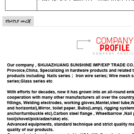
የኩባንያ መረጃ