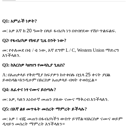
Q1: አምራች ነዎት?
መ: አዎ እኛ ከ 20 ዓመት በላይ ፋብሪካ ነን በተበየደው የሽቦ ጥልፍልፍ.
Q2፡ የፋብሪካዎ የክፍያ ጊዜ ስንት ነው?
መ: የተለመደ በቲ / ቲ ነው, እኛ ደግሞ L / C, Western Union ማድረግ
እንችላለን.
Q3: ከእርስዎ ካዘዝን የመላኪያ ጊዜስ?
A:
በአጠቃላይ የቅድሚያ ክፍያዎን ከተቀበሉ በኋላ 25 ቀናት ያህል
ይወስዳል።እንዲሁም በእርስዎ አጠቃላይ ብዛት ተወስኗል።
Q4: ለፈተና ነፃ ናሙና ይሰጣሉ?
መ: አዎ, ካለን አነስተኛ መጠን ያለው ናሙና ማቅረብ እንችላለን.
Q5: በእኛ ልዩ መጥፋት መሰረት ማምረት ይችላሉ?
መ: አዎ ፣ ብጁ መጠን በፋብሪካችን ውስጥ ይገኛል።
በእርስዎ ናሙና ወይም
ዲዛይን መሰረት ማምረት እንችላለን።