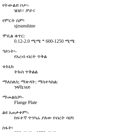
የትውልድ ቦታ፡-
ሄበይ፣ ቻይና
የምርት ስም፡
sjzsunshine
ሞዴል ቁጥር:
0.12-2.0 ሚሜ * 600-1250 ሚሜ
ዓይነት፡-
የአረብ ብረት ጥቅል
ቴክኒክ
ትኩስ ጥቅልል
ማለስለስ; ማጽዳት; ማስተካከል:
ገላቫኒዝድ
ማመልከቻ፡-
Flange Plate
ልዩ አጠቃቀም፡-
ከፍተኛ ጥንካሬ ያለው የብረት ሳህን
ስፋት፡