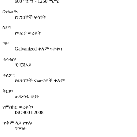
600 ሚሜ - 1250 ሚሜ
ርዝመት፡
የደንበኞች ፍላጎት
ስም፡
የጣሪያ ወረቀት
ገጽ፡
Galvanized ቀለም የተቀባ
ቁሳቁስ፡
ፒፒጂአይ
ቀለም:
የደንበኞች ናሙናዎች ቀለም
ቅርጽ፡
ጠፍጣፋ ሳህን
የምስክር ወረቀት፡
ISO9001፡2008
ጥቅም ላይ የዋለ፡
ግንባታ