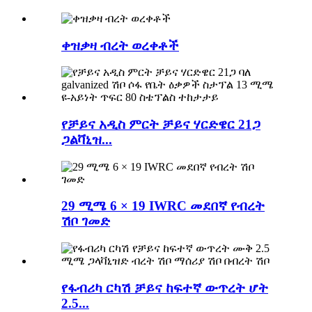
ቀዝቃዛ ብረት ወረቀቶች
የቻይና አዲስ ምርት ቻይና ሃርድዌር 21ጋ
ጋልቫኒዝ...
29 ሚሜ 6 × 19 IWRC መደበኛ የብረት
ሽቦ ገመድ
የፋብሪካ ርካሽ ቻይና ከፍተኛ ውጥረት ሆት
2.5...