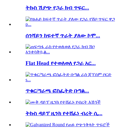
ትኩስ ሽያጭ የጋራ ክብ ጥፍር...
ሰንሻይን ከፍተኛ ጥራት ያለው ኮሞ...
Flat Head የተወለወለ የጋራ አር...
ጥቁር/ግራጫ ፎስፌትድ ቡግል...
ትኩስ ዳይፕ ዚንክ የተሸፈነ ብረት ሲ...