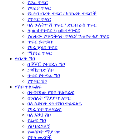
የጋራ ጥፍር
የጣሪያ ጥፍር
የአረብ ብረት ጥፍር / ኮንክሪት ጥፍሮች
የጥፍር ጥፍር
ባለ ሁለትዮሽ ጥፍር / ድርብ ራስ ጥፍር
Spiral የጥፍር / pallet የጥፍር
የጠፋው የጭንቅላት ጥፍር/ማጠናቀቂያ ጥፍር
ጥፍር ይተይቡ
የካሬ ጀልባ ጥፍር
ሜሶነሪ ጥፍር
የብረት ሽቦ
በ PVC የተሸፈነ ሽቦ
ጋላቫኒዝድ ሽቦ
ጥቁር የተጣራ ሽቦ
የጥፍር ሽቦ
የሽቦ ጥልፍልፍ
በተበየደው የሽቦ ጥልፍልፍ
ሰንሰለት ማያያዣ አጥር
ባለ ስድስት ጎን የሽቦ ጥልፍልፍ
የካሬ ሽቦ ጥልፍልፍ
ባለ እሾህ ሽቦ
የሬዘር ሽቦ
ሽቦ ዘረጋልኝ
የመስኮት ማያ ገጽ
የጥላ መረቦች