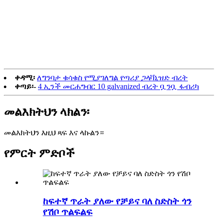
ቀዳሚ፡
ለግንባታ ቁሳቁስ የሚያገለግል የጣሪያ ጋላቫኒዝድ ብረት
ቀጣይ፡-
4 ኢንች መርሐግብር 10 galvanized ብረት ቧንቧ ፋብሪካ
መልእክትህን ላክልን፡
መልእክትህን እዚህ ጻፍ እና ላኩልን።
የምርት ምድቦች
ከፍተኛ ጥራት ያለው የቻይና ባለ ስድስት ጎን
የሽቦ ጥልፍልፍ