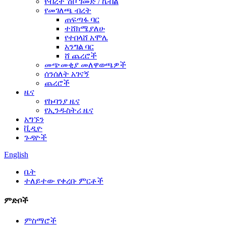
የብረት ሽቦ ገመድ / ኬብል
የመገለጫ ብረት
ጠፍጣፋ ባር
ተሸክሜያለሁ
የተበላሸ አሞሌ
አንግል ባር
ሸ ጨረሮች
መጭመቂያ መለዋወጫዎች
ሰንሰለት አገናኝ
ጨረሮች
ዜና
የኩባንያ ዜና
የኢንዱስትሪ ዜና
አግኙን
ቪዲዮ
ጉዳዮች
English
ቤት
ተለይተው የቀረቡ ምርቶች
ምድቦች
ምስማሮች