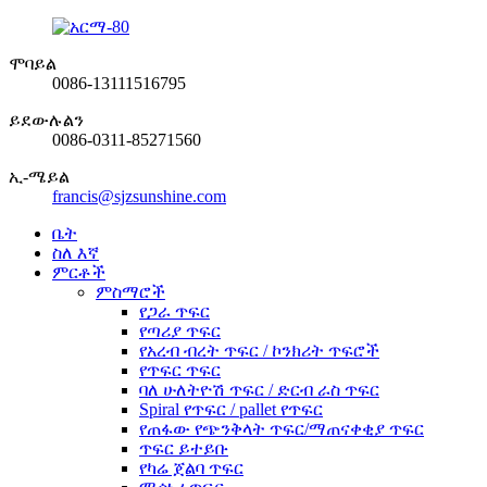
ሞባይል
0086-13111516795
ይደውሉልን
0086-0311-85271560
ኢ-ሜይል
francis@sjzsunshine.com
ቤት
ስለ እኛ
ምርቶች
ምስማሮች
የጋራ ጥፍር
የጣሪያ ጥፍር
የአረብ ብረት ጥፍር / ኮንክሪት ጥፍሮች
የጥፍር ጥፍር
ባለ ሁለትዮሽ ጥፍር / ድርብ ራስ ጥፍር
Spiral የጥፍር / pallet የጥፍር
የጠፋው የጭንቅላት ጥፍር/ማጠናቀቂያ ጥፍር
ጥፍር ይተይቡ
የካሬ ጀልባ ጥፍር