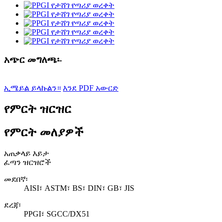
አጭር መግለጫ፡-
ኢሜይል ይላኩልን።
እንደ PDF አውርድ
የምርት ዝርዝር
የምርት መለያዎች
አጠቃላይ እይታ
ፈጣን ዝርዝሮች
መደበኛ፡
AISI፣ ASTM፣ BS፣ DIN፣ GB፣ JIS
ደረጃ፡
PPGI፣ SGCC/DX51