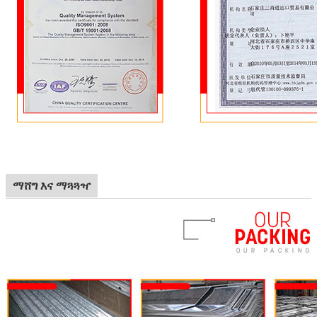
ማሸግ እና ማጓጓዣ