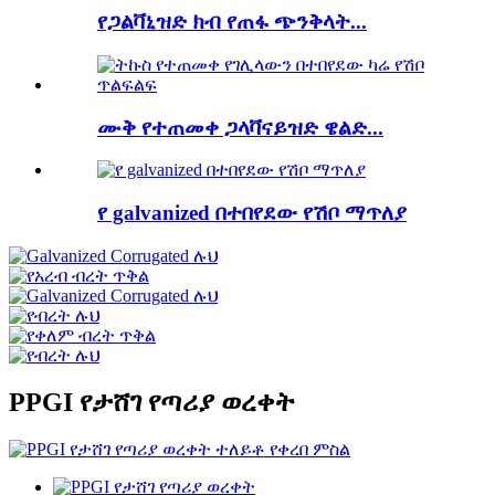
የጋልቫኒዝድ ክብ የጠፋ ጭንቅላት...
ሙቅ የተጠመቀ ጋላቫናይዝድ ዌልድ...
የ galvanized በተበየደው የሽቦ ማጥለያ
PPGI የታሸገ የጣሪያ ወረቀት