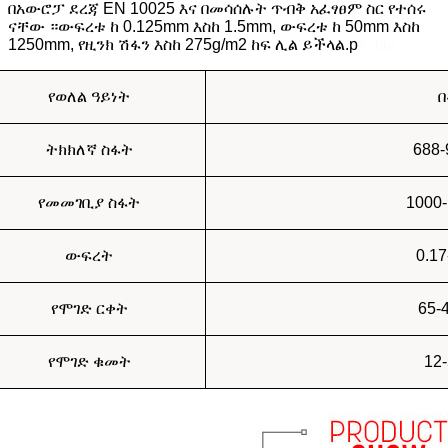
በአውሮፓ ደረጃ EN 10025 እና በመሳሰሉት ጥብቅ አፈፃፀም ስር የተሰሩ
ናቸው ።ውፍረቱ ከ 0.125mm እስከ 1.5mm, ውፍረቱ ከ 50mm እስከ
1250mm, የዚንክ ሽፋን እስከ 275g/m2 ከፍ ሊል ይችላል.
p
ኢቲ
iv
የወለል ዓይነት
ትክክለኛ ስፋት
688
የመመገቢያ ስፋት
1000
ውፍረት
0.1
የሞገድ ርቀት
65-
የሞገድ ቁመት
12