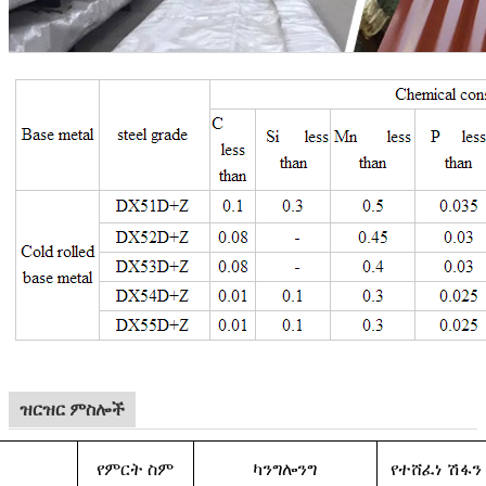
ዝርዝር ምስሎች
የምርት ስም
ካንግሎንግ
የተሸፈነ ሽፋን