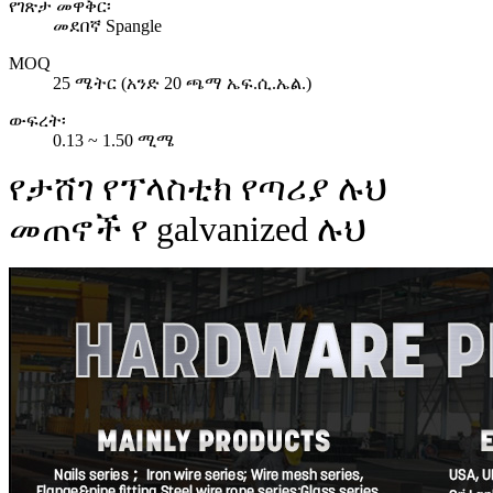
የገጽታ መዋቅር፡
መደበኛ Spangle
MOQ
25 ሜትር (አንድ 20 ጫማ ኤፍ.ሲ.ኤል.)
ውፍረት፡
0.13 ~ 1.50 ሚሜ
የታሸገ የፕላስቲክ የጣሪያ ሉህ
መጠኖች የ galvanized ሉህ