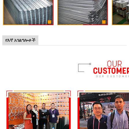
የእኛ አገልግሎቶች