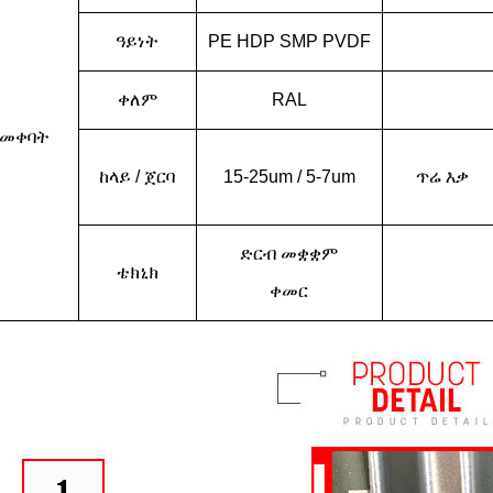
ዓይነት
PE HDP SMP PVDF
ቀለም
RAL
መቀባት
ከላይ / ጀርባ
15-25um / 5-7um
ጥሬ እቃ
ድርብ መቋቋም
ቴክኒክ
ቀመር