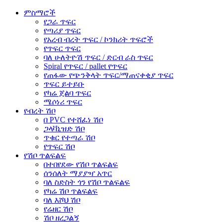
ምስማሮች
የጋራ ጥፍር
የጣሪያ ጥፍር
የአረብ ብረት ጥፍር / ኮንክሪት ጥፍሮች
የጥፍር ጥፍር
ባለ ሁለትዮሽ ጥፍር / ድርብ ራስ ጥፍር
Spiral የጥፍር / pallet የጥፍር
የጠፋው የጭንቅላት ጥፍር/ማጠናቀቂያ ጥፍር
ጥፍር ይተይቡ
የካሬ ጀልባ ጥፍር
ሜሶነሪ ጥፍር
የብረት ሽቦ
በ PVC የተሸፈነ ሽቦ
ጋላቫኒዝድ ሽቦ
ጥቁር የተጣራ ሽቦ
የጥፍር ሽቦ
የሽቦ ጥልፍልፍ
በተበየደው የሽቦ ጥልፍልፍ
ሰንሰለት ማያያዣ አጥር
ባለ ስድስት ጎን የሽቦ ጥልፍልፍ
የካሬ ሽቦ ጥልፍልፍ
ባለ እሾህ ሽቦ
የሬዘር ሽቦ
ሽቦ ዘረጋልኝ