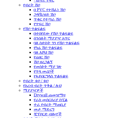
ሜሶነሪ ጥፍር
የብረት ሽቦ
በ PVC የተሸፈነ ሽቦ
ጋላቫኒዝድ ሽቦ
ጥቁር የተጣራ ሽቦ
የጥፍር ሽቦ
የሽቦ ጥልፍልፍ
በተበየደው የሽቦ ጥልፍልፍ
ሰንሰለት ማያያዣ አጥር
ባለ ስድስት ጎን የሽቦ ጥልፍልፍ
የካሬ ሽቦ ጥልፍልፍ
ባለ እሾህ ሽቦ
የሬዘር ሽቦ
ሽቦ ዘረጋልኝ
የመስኮት ማያ ገጽ
የጥላ መረቦች
የፋይበርግላስ ጥልፍልፍ
የብረት ቱቦ / ቱቦ
የአረብ ብረት ጥቅል / ሉህ
ማያያዣዎች
Drywall ጠመዝማዛ
የራስ መሰርሰሪያ ስፒል
ተራ የብረት ማጠቢያ
መታ ማድረግ
ቺፕቦርድ ብሎኖች