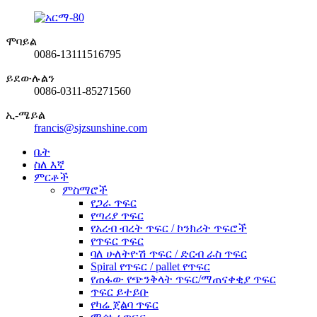
ሞባይል
0086-13111516795
ይደውሉልን
0086-0311-85271560
ኢ-ሜይል
francis@sjzsunshine.com
ቤት
ስለ እኛ
ምርቶች
ምስማሮች
የጋራ ጥፍር
የጣሪያ ጥፍር
የአረብ ብረት ጥፍር / ኮንክሪት ጥፍሮች
የጥፍር ጥፍር
ባለ ሁለትዮሽ ጥፍር / ድርብ ራስ ጥፍር
Spiral የጥፍር / pallet የጥፍር
የጠፋው የጭንቅላት ጥፍር/ማጠናቀቂያ ጥፍር
ጥፍር ይተይቡ
የካሬ ጀልባ ጥፍር