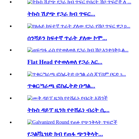
ትኩስ ሽያጭ የጋራ ክብ ጥፍር...
ሰንሻይን ከፍተኛ ጥራት ያለው ኮሞ...
Flat Head የተወለወለ የጋራ አር...
ጥቁር/ግራጫ ፎስፌትድ ቡግል...
ትኩስ ዳይፕ ዚንክ የተሸፈነ ብረት ሲ...
የጋልቫኒዝድ ክብ የጠፋ ጭንቅላት...