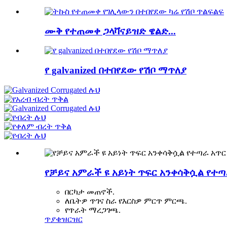
ሙቅ የተጠመቀ ጋላቫናይዝድ ዌልድ...
የ galvanized በተበየደው የሽቦ ማጥለያ
የቻይና አምራች ዩ አይነት ጥፍር አንቀሳቅሷል የተጣ
በርካታ መጠኖች.
ለቤትዎ ጥገና ስራ የእርስዎ ምርጥ ምርጫ.
የጥራት ማረጋገጫ.
ጥያቄ
ዝርዝር