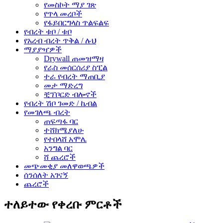
የመስኮት ማያ ገጽ
የጥላ መረቦች
የፋይበርግላስ ጥልፍልፍ
የብረት ቱቦ / ቱቦ
የአረብ ብረት ጥቅል / ሉህ
ማያያዣዎች
Drywall ጠመዝማዛ
የራስ መሰርሰሪያ ስፒል
ተራ የብረት ማጠቢያ
መታ ማድረግ
ቺፕቦርድ ብሎኖች
የብረት ሽቦ ገመድ / ኬብል
የመገለጫ ብረት
ጠፍጣፋ ባር
ተሸክሜያለሁ
የተበላሸ አሞሌ
አንግል ባር
ሸ ጨረሮች
መጭመቂያ መለዋወጫዎች
ሰንሰለት አገናኝ
ጨረሮች
ተለይተው የቀረቡ ምርቶች