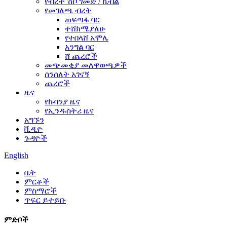
የብረት ሽቦ ገመድ / ኬብል
የመገለጫ ብረት
ጠፍጣፋ ባር
ተሸክሜያለሁ
የተበላሸ አሞሌ
አንግል ባር
ሸ ጨረሮች
መጭመቂያ መለዋወጫዎች
ሰንሰለት አገናኝ
ጨረሮች
ዜና
የኩባንያ ዜና
የኢንዱስትሪ ዜና
አግኙን
ቪዲዮ
ጉዳዮች
English
ቤት
ምርቶች
ምስማሮች
ጥፍር ይተይቡ
ምድቦች