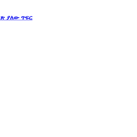
ርጽ ያለው ጥፍር