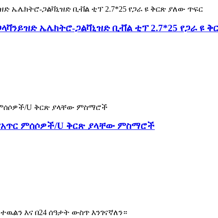
ላቫንይዝድ ኤሌክትሮ-ጋልቫኒዝድ ቢቭል ቲፕ 2.7*25 የጋራ ዩ ቅ
/የአጥር ምሰሶዎች/U ቅርጽ ያላቸው ምስማሮች
ዉልን እና በ24 ሰዓታት ውስጥ እንገናኛለን።