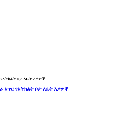
ራ አጥር የአትክልት ቦታ ለቤት እቃዎች