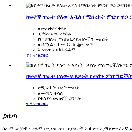
ከፍተኛ ጥራት ያለው አዲስ የሚበረክት ምርጥ ዋጋ ጋ
ለመጠቀም ቀላል
በቻይና ሀገር የተሰራ.
የአገልግሎት ማስገቢያ ኬብሎችን መጠበቅ
ጠቁሟል Offset Outrigger ቀጥ
እንጨት አይከፋፈልም
ጥያቄ
ዝርዝር
ከፍተኛ ጥራት ያለው ዩ አይነት የታሸጉ ምስማሮች
የሚበረክት ብረት ግንባታ
ለመጫን ቀላል
የተለያዩ መጠኖች ይገኛሉ
ጥያቄ
ዝርዝር
ጋዜጣ
ስለ ምርቶቻችን ወይም የዋጋ ዝርዝር ጥያቄዎች እባክዎን ኢሜልዎን ለእኛ ይተ