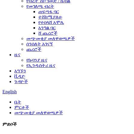
የብረት ሽቦ ገመድ / ኬብል
የመገለጫ ብረት
ጠፍጣፋ ባር
ተሸክሜያለሁ
የተበላሸ አሞሌ
አንግል ባር
ሸ ጨረሮች
መጭመቂያ መለዋወጫዎች
ሰንሰለት አገናኝ
ጨረሮች
ዜና
የኩባንያ ዜና
የኢንዱስትሪ ዜና
አግኙን
ቪዲዮ
ጉዳዮች
English
ቤት
ምርቶች
መጭመቂያ መለዋወጫዎች
ምድቦች