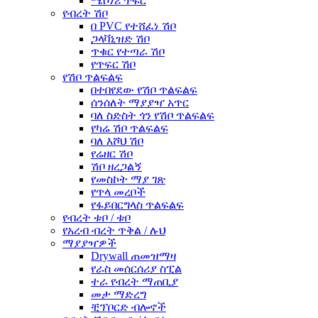
ሜሶነሪ ጥፍር
የብረት ሽቦ
በ PVC የተሸፈነ ሽቦ
ጋላቫኒዝድ ሽቦ
ጥቁር የተጣራ ሽቦ
የጥፍር ሽቦ
የሽቦ ጥልፍልፍ
በተበየደው የሽቦ ጥልፍልፍ
ሰንሰለት ማያያዣ አጥር
ባለ ስድስት ጎን የሽቦ ጥልፍልፍ
የካሬ ሽቦ ጥልፍልፍ
ባለ እሾህ ሽቦ
የሬዘር ሽቦ
ሽቦ ዘረጋልኝ
የመስኮት ማያ ገጽ
የጥላ መረቦች
የፋይበርግላስ ጥልፍልፍ
የብረት ቱቦ / ቱቦ
የአረብ ብረት ጥቅል / ሉህ
ማያያዣዎች
Drywall ጠመዝማዛ
የራስ መሰርሰሪያ ስፒል
ተራ የብረት ማጠቢያ
መታ ማድረግ
ቺፕቦርድ ብሎኖች