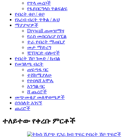
የጥላ መረቦች
የፋይበርግላስ ጥልፍልፍ
የብረት ቱቦ / ቱቦ
የአረብ ብረት ጥቅል / ሉህ
ማያያዣዎች
Drywall ጠመዝማዛ
የራስ መሰርሰሪያ ስፒል
ተራ የብረት ማጠቢያ
መታ ማድረግ
ቺፕቦርድ ብሎኖች
የብረት ሽቦ ገመድ / ኬብል
የመገለጫ ብረት
ጠፍጣፋ ባር
ተሸክሜያለሁ
የተበላሸ አሞሌ
አንግል ባር
ሸ ጨረሮች
መጭመቂያ መለዋወጫዎች
ሰንሰለት አገናኝ
ጨረሮች
ተለይተው የቀረቡ ምርቶች