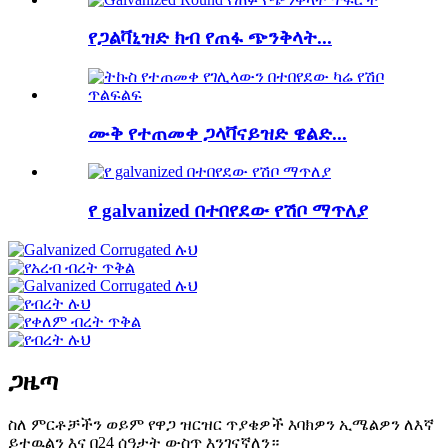
የጋልቫኒዝድ ክብ የጠፋ ጭንቅላት...
ሙቅ የተጠመቀ ጋላቫናይዝድ ዌልድ...
የ galvanized በተበየደው የሽቦ ማጥለያ
ጋዜጣ
ስለ ምርቶቻችን ወይም የዋጋ ዝርዝር ጥያቄዎች እባክዎን ኢሜልዎን ለእኛ
ይተዉልን እና በ24 ሰዓታት ውስጥ እንገናኛለን።