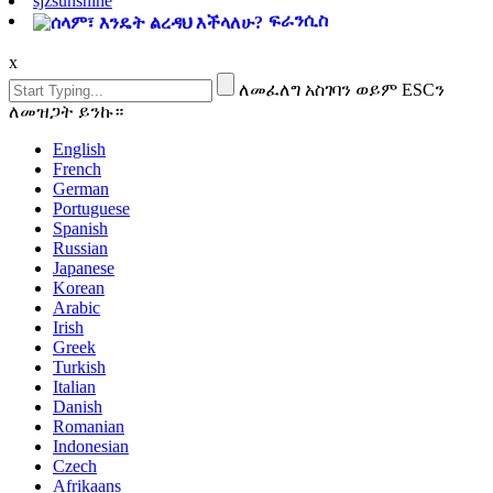
sjzsunshine
ፍራንሲስ
x
ለመፈለግ አስገባን ወይም ESCን
ለመዝጋት ይንኩ።
English
French
German
Portuguese
Spanish
Russian
Japanese
Korean
Arabic
Irish
Greek
Turkish
Italian
Danish
Romanian
Indonesian
Czech
Afrikaans