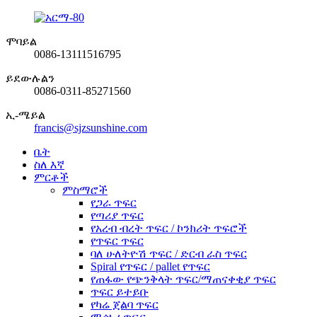
ሞባይል
0086-13111516795
ይደውሉልን
0086-0311-85271560
ኢ-ሜይል
francis@sjzsunshine.com
ቤት
ስለ እኛ
ምርቶች
ምስማሮች
የጋራ ጥፍር
የጣሪያ ጥፍር
የአረብ ብረት ጥፍር / ኮንክሪት ጥፍሮች
የጥፍር ጥፍር
ባለ ሁለትዮሽ ጥፍር / ድርብ ራስ ጥፍር
Spiral የጥፍር / pallet የጥፍር
የጠፋው የጭንቅላት ጥፍር/ማጠናቀቂያ ጥፍር
ጥፍር ይተይቡ
የካሬ ጀልባ ጥፍር