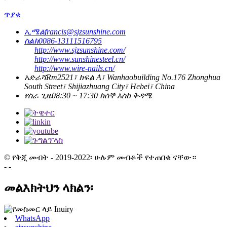
ጥያቄ
ኢሜል
francis@sjzsunshine.com
ስልክ
0086-13111516795
http://www.sjzsunshine.com/
http://www.sunshinesteel.cn/
http://www.wire-nails.cn/
አድራሻ
Rm2521፣ ክፍል A፣ Wanhaobuilding No.176 Zhonghua
South Street፣ Shijiazhuang City፣ Hebei፣ China
የስራ ጊዜ
08:30 ~ 17:30 ከሰኞ እስከ ቅዳሜ
© የቅጂ መብት - 2019-2022፡ ሁሉም መብቶች የተጠበቁ ናቸው።
- -
መልእክትህን ላክልን፡
WhatsApp