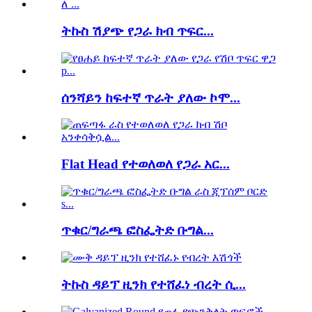
ትኩስ ሽያጭ የጋራ ክብ ጥፍር...
ሰንሻይን ከፍተኛ ጥራት ያለው ኮሞ...
Flat Head የተወለወለ የጋራ አር...
ጥቁር/ግራጫ ፎስፌትድ ቡግል...
ትኩስ ዳይፕ ዚንክ የተሸፈነ ብረት ሲ...