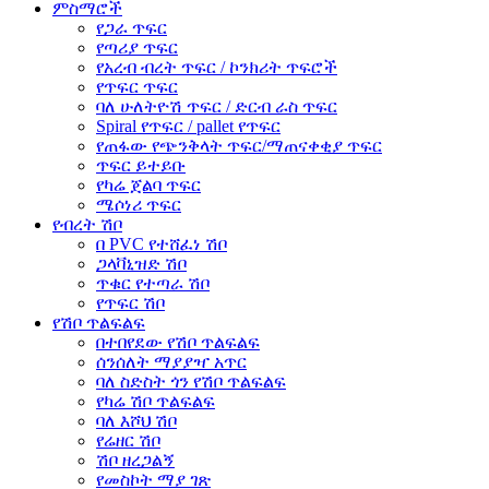
ምስማሮች
የጋራ ጥፍር
የጣሪያ ጥፍር
የአረብ ብረት ጥፍር / ኮንክሪት ጥፍሮች
የጥፍር ጥፍር
ባለ ሁለትዮሽ ጥፍር / ድርብ ራስ ጥፍር
Spiral የጥፍር / pallet የጥፍር
የጠፋው የጭንቅላት ጥፍር/ማጠናቀቂያ ጥፍር
ጥፍር ይተይቡ
የካሬ ጀልባ ጥፍር
ሜሶነሪ ጥፍር
የብረት ሽቦ
በ PVC የተሸፈነ ሽቦ
ጋላቫኒዝድ ሽቦ
ጥቁር የተጣራ ሽቦ
የጥፍር ሽቦ
የሽቦ ጥልፍልፍ
በተበየደው የሽቦ ጥልፍልፍ
ሰንሰለት ማያያዣ አጥር
ባለ ስድስት ጎን የሽቦ ጥልፍልፍ
የካሬ ሽቦ ጥልፍልፍ
ባለ እሾህ ሽቦ
የሬዘር ሽቦ
ሽቦ ዘረጋልኝ
የመስኮት ማያ ገጽ