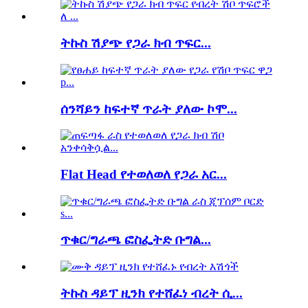
ትኩስ ሽያጭ የጋራ ክብ ጥፍር...
ሰንሻይን ከፍተኛ ጥራት ያለው ኮሞ...
Flat Head የተወለወለ የጋራ አር...
ጥቁር/ግራጫ ፎስፌትድ ቡግል...
ትኩስ ዳይፕ ዚንክ የተሸፈነ ብረት ሲ...