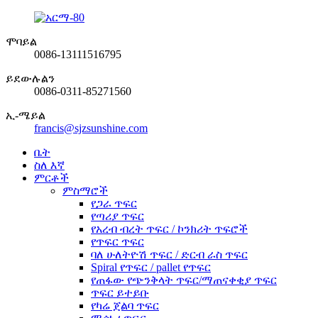
ሞባይል
0086-13111516795
ይደውሉልን
0086-0311-85271560
ኢ-ሜይል
francis@sjzsunshine.com
ቤት
ስለ እኛ
ምርቶች
ምስማሮች
የጋራ ጥፍር
የጣሪያ ጥፍር
የአረብ ብረት ጥፍር / ኮንክሪት ጥፍሮች
የጥፍር ጥፍር
ባለ ሁለትዮሽ ጥፍር / ድርብ ራስ ጥፍር
Spiral የጥፍር / pallet የጥፍር
የጠፋው የጭንቅላት ጥፍር/ማጠናቀቂያ ጥፍር
ጥፍር ይተይቡ
የካሬ ጀልባ ጥፍር