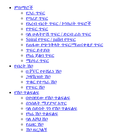
ምስማሮች
የጋራ ጥፍር
የጣሪያ ጥፍር
የአረብ ብረት ጥፍር / ኮንክሪት ጥፍሮች
የጥፍር ጥፍር
ባለ ሁለትዮሽ ጥፍር / ድርብ ራስ ጥፍር
Spiral የጥፍር / pallet የጥፍር
የጠፋው የጭንቅላት ጥፍር/ማጠናቀቂያ ጥፍር
ጥፍር ይተይቡ
የካሬ ጀልባ ጥፍር
ሜሶነሪ ጥፍር
የብረት ሽቦ
በ PVC የተሸፈነ ሽቦ
ጋላቫኒዝድ ሽቦ
ጥቁር የተጣራ ሽቦ
የጥፍር ሽቦ
የሽቦ ጥልፍልፍ
በተበየደው የሽቦ ጥልፍልፍ
ሰንሰለት ማያያዣ አጥር
ባለ ስድስት ጎን የሽቦ ጥልፍልፍ
የካሬ ሽቦ ጥልፍልፍ
ባለ እሾህ ሽቦ
የሬዘር ሽቦ
ሽቦ ዘረጋልኝ