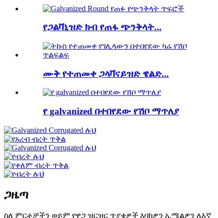
የጋልቫኒዝድ ክብ የጠፋ ጭንቅላት...
ሙቅ የተጠመቀ ጋላቫናይዝድ ዌልድ...
የ galvanized በተበየደው የሽቦ ማጥለያ
ጋዜጣ
ስለ ምርቶቻችን ወይም የዋጋ ዝርዝር ጥያቄዎች እባክዎን ኢሜልዎን ለእኛ