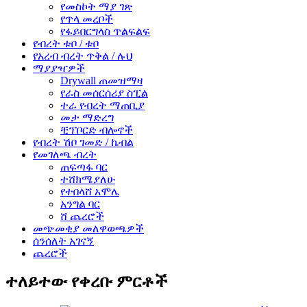
የመስኮት ማያ ገጽ
የጥላ መረቦች
የፋይበርግላስ ጥልፍልፍ
የብረት ቱቦ / ቱቦ
የአረብ ብረት ጥቅል / ሉህ
ማያያዣዎች
Drywall ጠመዝማዛ
የራስ መሰርሰሪያ ስፒል
ተራ የብረት ማጠቢያ
መታ ማድረግ
ቺፕቦርድ ብሎኖች
የብረት ሽቦ ገመድ / ኬብል
የመገለጫ ብረት
ጠፍጣፋ ባር
ተሸክሜያለሁ
የተበላሸ አሞሌ
አንግል ባር
ሸ ጨረሮች
መጭመቂያ መለዋወጫዎች
ሰንሰለት አገናኝ
ጨረሮች
ተለይተው የቀረቡ ምርቶች