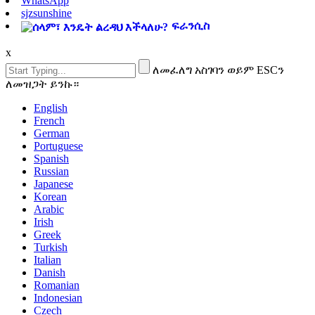
WhatsApp
sjzsunshine
ፍራንሲስ
x
ለመፈለግ አስገባን ወይም ESCን
ለመዝጋት ይንኩ።
English
French
German
Portuguese
Spanish
Russian
Japanese
Korean
Arabic
Irish
Greek
Turkish
Italian
Danish
Romanian
Indonesian
Czech