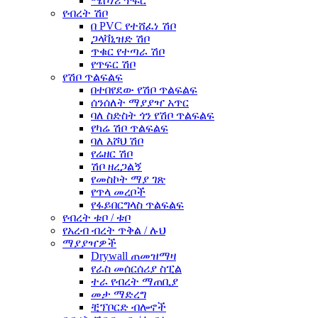
ሜሶነሪ ጥፍር
የብረት ሽቦ
በ PVC የተሸፈነ ሽቦ
ጋላቫኒዝድ ሽቦ
ጥቁር የተጣራ ሽቦ
የጥፍር ሽቦ
የሽቦ ጥልፍልፍ
በተበየደው የሽቦ ጥልፍልፍ
ሰንሰለት ማያያዣ አጥር
ባለ ስድስት ጎን የሽቦ ጥልፍልፍ
የካሬ ሽቦ ጥልፍልፍ
ባለ እሾህ ሽቦ
የሬዘር ሽቦ
ሽቦ ዘረጋልኝ
የመስኮት ማያ ገጽ
የጥላ መረቦች
የፋይበርግላስ ጥልፍልፍ
የብረት ቱቦ / ቱቦ
የአረብ ብረት ጥቅል / ሉህ
ማያያዣዎች
Drywall ጠመዝማዛ
የራስ መሰርሰሪያ ስፒል
ተራ የብረት ማጠቢያ
መታ ማድረግ
ቺፕቦርድ ብሎኖች