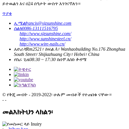
ይተዉልን እና በ24 ሰዓታት ውስጥ እንገናኛለን።
ጥያቄ
ኢሜል
francis@sjzsunshine.com
ስልክ
0086-13111516795
http://www.sjzsunshine.com/
http://www.sunshinesteel.cn/
http://www.wire-nails.cn/
አድራሻ
Rm2521፣ ክፍል A፣ Wanhaobuilding No.176 Zhonghua
South Street፣ Shijiazhuang City፣ Hebei፣ China
የስራ ጊዜ
08:30 ~ 17:30 ከሰኞ እስከ ቅዳሜ
© የቅጂ መብት - 2019-2022፡ ሁሉም መብቶች የተጠበቁ ናቸው።
- -
መልእክትህን ላክልን፡