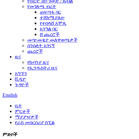
የብረት ሽቦ ገመድ / ኬብል
የመገለጫ ብረት
ጠፍጣፋ ባር
ተሸክሜያለሁ
የተበላሸ አሞሌ
አንግል ባር
ሸ ጨረሮች
መጭመቂያ መለዋወጫዎች
ሰንሰለት አገናኝ
ጨረሮች
ዜና
የኩባንያ ዜና
የኢንዱስትሪ ዜና
አግኙን
ቪዲዮ
ጉዳዮች
English
ቤት
ምርቶች
ማያያዣዎች
የራስ መሰርሰሪያ ስፒል
ምድቦች