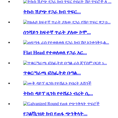
ትኩስ ሽያጭ የጋራ ክብ ጥፍር...
ሰንሻይን ከፍተኛ ጥራት ያለው ኮሞ...
Flat Head የተወለወለ የጋራ አር...
ጥቁር/ግራጫ ፎስፌትድ ቡግል...
ትኩስ ዳይፕ ዚንክ የተሸፈነ ብረት ሲ...
የጋልቫኒዝድ ክብ የጠፋ ጭንቅላት...