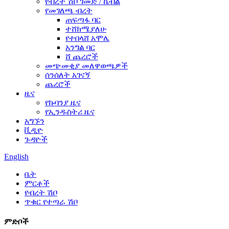
የብረት ሽቦ ገመድ / ኬብል
የመገለጫ ብረት
ጠፍጣፋ ባር
ተሸክሜያለሁ
የተበላሸ አሞሌ
አንግል ባር
ሸ ጨረሮች
መጭመቂያ መለዋወጫዎች
ሰንሰለት አገናኝ
ጨረሮች
ዜና
የኩባንያ ዜና
የኢንዱስትሪ ዜና
አግኙን
ቪዲዮ
ጉዳዮች
English
ቤት
ምርቶች
የብረት ሽቦ
ጥቁር የተጣራ ሽቦ
ምድቦች