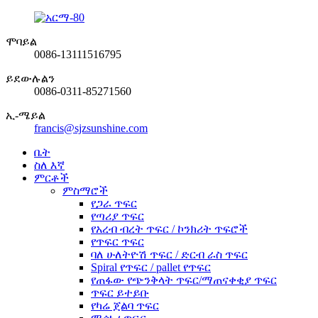
ሞባይል
0086-13111516795
ይደውሉልን
0086-0311-85271560
ኢ-ሜይል
francis@sjzsunshine.com
ቤት
ስለ እኛ
ምርቶች
ምስማሮች
የጋራ ጥፍር
የጣሪያ ጥፍር
የአረብ ብረት ጥፍር / ኮንክሪት ጥፍሮች
የጥፍር ጥፍር
ባለ ሁለትዮሽ ጥፍር / ድርብ ራስ ጥፍር
Spiral የጥፍር / pallet የጥፍር
የጠፋው የጭንቅላት ጥፍር/ማጠናቀቂያ ጥፍር
ጥፍር ይተይቡ
የካሬ ጀልባ ጥፍር