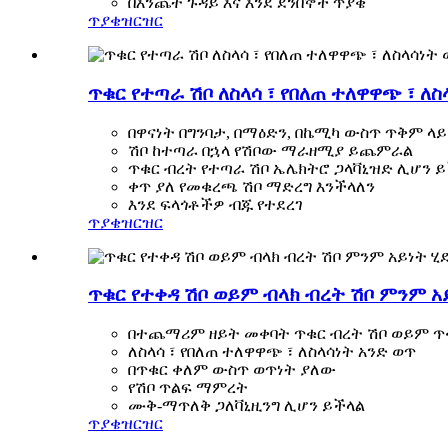
በእንጨት ጉዳይ እና እንደ ደንበኞች ጥያቄ
ጥያቄ
ዝርዝር
ጥቁር የተጣራ ሽቦ ለስላሳ ፣ የበለጠ ተለዋዋጭ ፣ ለ
በዋናነት በግንባታ, በማዕድን, በኬሚካ ውስጥ ጥቅም ላ
ሽቦ ከተጣራ በኋላ የሽቦው ማራዘሚያ ይጨምራል
ጥቁር ብረት የተጣራ ሽቦ ኤሌክትሮ ጋላቫኒዝድ ሊሆን 
ቀጥ ያለ የመቁረጫ ሽቦ ማድረግ እንችላለን
እንደ ፍላጎቶችዎ ብጁ የተደረገ
ጥያቄ
ዝርዝር
ጥቁር የተቀዳ ሽቦ ወይም ብላክ ብረት ሽቦ ምንም አይ
በተጨማሪም ዘይት መቀባት ጥቁር ብረት ሽቦ ወይም ጥ
ለስላሳ ፣ የበለጠ ተለዋዋጭ ፣ ለስላሳነት አንድ ወጥ
በጥቁር ቀለም ውስጥ ወጥነት ያለው
የሽቦ ጥልፍ ማምረት
ሙቅ-ማጥለቅ ጋለቫኒዚንግ ሊሆን ይችላል
ጥያቄ
ዝርዝር