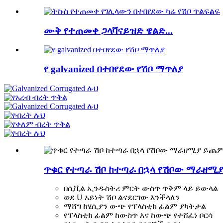
ሙቅ የተጠመቀ ጋላቫናይዝድ ዌልድ...
የ galvanized በተበየደው የሽቦ ማጥለያ
ጥቁር የተጣራ ሽቦ ከተጣራ በኋላ የሽቦው ማራዘሚ
በሲቪል ኢንዱስትሪ ምርት ውስጥ ጥቅም ላይ ይውላል
ወደ U አይነት ሽቦ ልናደርገው እንችላለን
ማሸግ ከሄሲያን ውጭ የፕላስቲክ ፊልም ያካትታል
የፕላስቲክ ፊልም ከውስጥ እና ከውጭ የተሸፈነ ቦርሳ