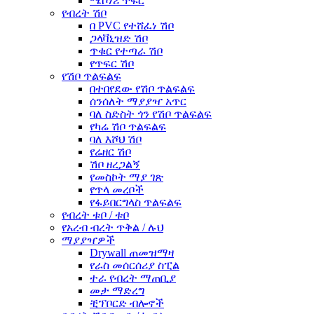
ሜሶነሪ ጥፍር
የብረት ሽቦ
በ PVC የተሸፈነ ሽቦ
ጋላቫኒዝድ ሽቦ
ጥቁር የተጣራ ሽቦ
የጥፍር ሽቦ
የሽቦ ጥልፍልፍ
በተበየደው የሽቦ ጥልፍልፍ
ሰንሰለት ማያያዣ አጥር
ባለ ስድስት ጎን የሽቦ ጥልፍልፍ
የካሬ ሽቦ ጥልፍልፍ
ባለ እሾህ ሽቦ
የሬዘር ሽቦ
ሽቦ ዘረጋልኝ
የመስኮት ማያ ገጽ
የጥላ መረቦች
የፋይበርግላስ ጥልፍልፍ
የብረት ቱቦ / ቱቦ
የአረብ ብረት ጥቅል / ሉህ
ማያያዣዎች
Drywall ጠመዝማዛ
የራስ መሰርሰሪያ ስፒል
ተራ የብረት ማጠቢያ
መታ ማድረግ
ቺፕቦርድ ብሎኖች