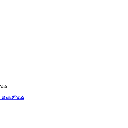
ያ ይጨምራል