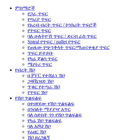
ምስማሮች
የጋራ ጥፍር
የጣሪያ ጥፍር
የአረብ ብረት ጥፍር / ኮንክሪት ጥፍሮች
የጥፍር ጥፍር
ባለ ሁለትዮሽ ጥፍር / ድርብ ራስ ጥፍር
Spiral የጥፍር / pallet የጥፍር
የጠፋው የጭንቅላት ጥፍር/ማጠናቀቂያ ጥፍር
ጥፍር ይተይቡ
የካሬ ጀልባ ጥፍር
ሜሶነሪ ጥፍር
የብረት ሽቦ
በ PVC የተሸፈነ ሽቦ
ጋላቫኒዝድ ሽቦ
ጥቁር የተጣራ ሽቦ
የጥፍር ሽቦ
የሽቦ ጥልፍልፍ
በተበየደው የሽቦ ጥልፍልፍ
ሰንሰለት ማያያዣ አጥር
ባለ ስድስት ጎን የሽቦ ጥልፍልፍ
የካሬ ሽቦ ጥልፍልፍ
ባለ እሾህ ሽቦ
የሬዘር ሽቦ
ሽቦ ዘረጋልኝ