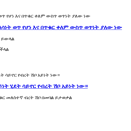
ስላሳነት ወጥ የሆነ እና በጥቁር ቀለም ውስጥ ወጥነት ያለው ነው
ይ ይውላል
ይችላል
ነት ሂደት ሳይኖር የብረት ሽቦ አይነት ነው።
ቁር መለስተኛ ብረት ሽቦ በመባል ይታወቃል